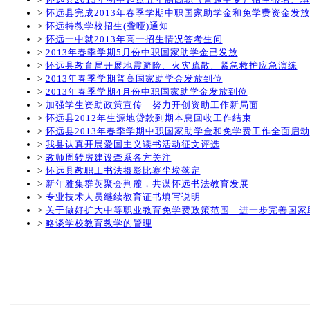
>
怀远县完成2013年春季学期中职国家助学金和免学费资金发
>
怀远特教学校招生(聋哑)通知
>
怀远一中就2013年高一招生情况答考生问
>
2013年春季学期5月份中职国家助学金已发放
>
怀远县教育局开展地震避险、火灾疏散、紧急救护应急演练
>
2013年春季学期普高国家助学金发放到位
>
2013年春季学期4月份中职国家助学金发放到位
>
加强学生资助政策宣传 努力开创资助工作新局面
>
怀远县2012年生源地贷款到期本息回收工作结束
>
怀远县2013年春季学期中职国家助学金和免学费工作全面启动
>
我县认真开展爱国主义读书活动征文评选
>
教师周转房建设牵系各方关注
>
怀远县教职工书法摄影比赛尘埃落定
>
新年雅集群英聚会荆麓，共谋怀远书法教育发展
>
专业技术人员继续教育证书填写说明
>
关于做好扩大中等职业教育免学费政策范围 进一步完善国家
>
略谈学校教育教学的管理