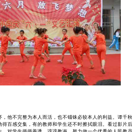
怀，他不完整为本人而活，也不锱铢必较本人的利益。谭千
动得百感交集，有的教师和学生还不时擦拭眼泪。看过影片
生，对学生循循善诱、谆谆教诲，努力做一个优秀的人民教