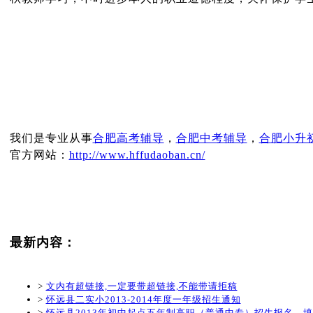
我们是专业从事
合肥高考辅导
，
合肥中考辅导
，
合肥小升
官方网站：
http://www.hffudaoban.cn/
最新内容：
>
文内有超链接,一定要带超链接,不能带请拒稿
>
怀远县二实小2013-2014年度一年级招生通知
>
怀远县2013年初中起点五年制高职（普通中专）招生报名、