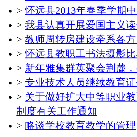
>
怀远县2013年春季学
>
我县认真开展爱国主义读
>
教师周转房建设牵系各方
>
怀远县教职工书法摄影比
>
新年雅集群英聚会荆麓，
>
专业技术人员继续教育证
>
关于做好扩大中等职业教
制度有关工作通知
>
略谈学校教育教学的管理