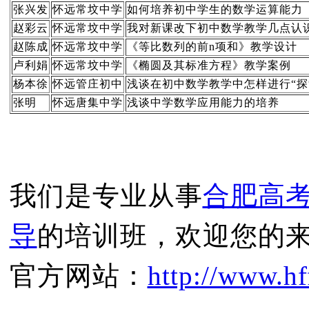
张兴发
怀远常坟中学
如何培养初中学生的数学运算能力
赵彩云
怀远常坟中学
我对新课改下初中数学教学几点认
赵陈成
怀远常坟中学
《等比数列的前n项和》教学设计
卢利娟
怀远常坟中学
《椭圆及其标准方程》教学案例
杨本徐
怀远管庄初中
浅谈在初中数学教学中怎样进行“探
张明
怀远唐集中学
浅谈中学数学应用能力的培养
我们是专业从事
合肥高
导
的培训班，欢迎您的
官方网站：
http://www.hf