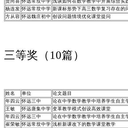
贾尚喜
怀远常坟中学
浅谈如何在数学教学中开展综合实
杨连发
怀远常坟中学
新课标形势下高三数学复习存在的
方从容
怀远魏庄初中
创设问题情境优化课堂提问
三等奖（10篇）
姓名
单位
论文题目
年四云
怀远三中
论在中学数学教学中培养学生自主
王敏
怀远唐集中学
变革教学模式创设高效课堂
年四云
怀远三中
论在中学数学教学中培养学生自主
崔荣敏
怀远常坟中学
浅析新课改下的数学课堂教学