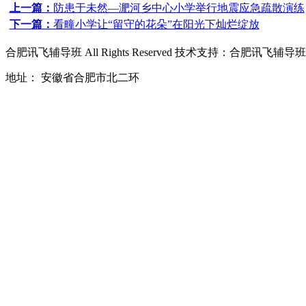
上一篇：
防患于未然—淝河乡中心小学举行地震应急疏散演练
下一篇：
看疃小学让“留守的花朵”在阳光下灿烂绽放
合肥讯飞辅导班
All Rights Reserved 技术支持：
合肥讯飞辅导班
地址： 安徽省合肥市北二环