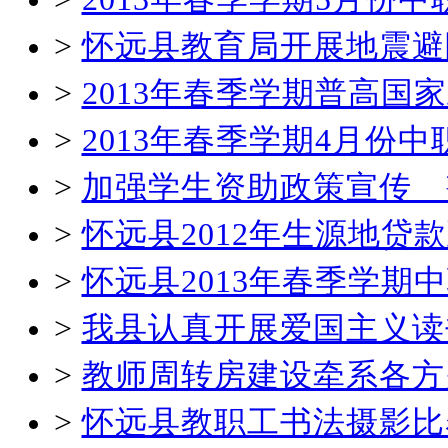
>
怀远县教育局开展地震避
>
2013年春季学期普高国
>
2013年春季学期4月份
>
加强学生资助政策宣传 
>
怀远县2012年生源地贷
>
怀远县2013年春季学
>
我县认真开展爱国主义读
>
教师周转房建设牵系各方
>
怀远县教职工书法摄影比