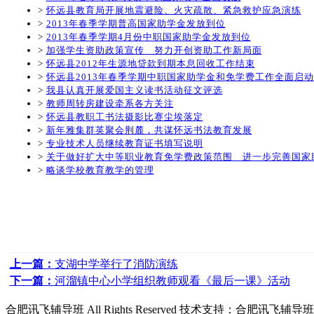
>
怀远县教育局开展地震避险、火灾疏散、紧急救护应急演练
>
2013年春季学期普高国家助学金发放到位
>
2013年春季学期4月份中职国家助学金发放到位
>
加强学生资助政策宣传 努力开创资助工作新局面
>
怀远县2012年生源地贷款到期本息回收工作结束
>
怀远县2013年春季学期中职国家助学金和免学费工作全面启动
>
我县认真开展爱国主义读书活动征文评选
>
教师周转房建设牵系各方关注
>
怀远县教职工书法摄影比赛尘埃落定
>
新年雅集群英聚会荆麓，共谋怀远书法教育发展
>
专业技术人员继续教育证书填写说明
>
关于做好扩大中等职业教育免学费政策范围 进一步完善国家
>
略谈学校教育教学的管理
上一篇：
支湖中学举行了消防演练
下一篇：
河溜镇中心小学组织教师观看《最后一课》活动
合肥讯飞辅导班
All Rights Reserved 技术支持：
合肥讯飞辅导班