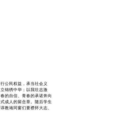
实行公民权益，承当社会义
建立锦绣中华；以我壮志激
青春的自信、青春的承诺奔向
正式成人的留念章。随后学生
谆谆教诲同窗们要襟怀大志、