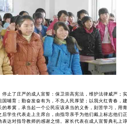
，停止了庄严的成人宣誓：保卫崇高宪法，维护法律威严；
祖国哺育；勤奋发奋有为，不负人民厚望；以我火红青春，
长的希冀，承当起一个公民应该承当的义务，刻苦学习，用
之后学生代表走上主席台，由指导亲手为他们戴上标志他们
动表达对指导教师的感谢之情。家长代表在成人宣誓典礼上