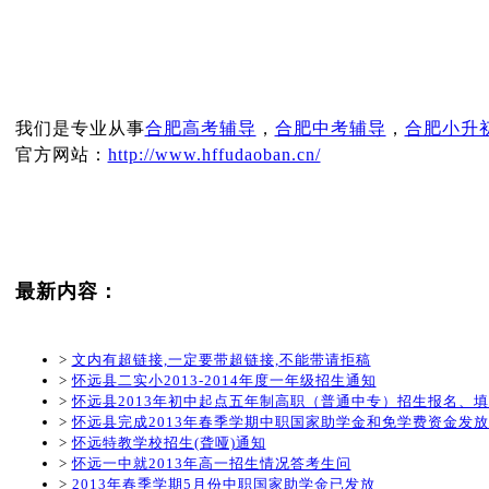
我们是专业从事
合肥高考辅导
，
合肥中考辅导
，
合肥小升
官方网站：
http://www.hffudaoban.cn/
最新内容：
>
文内有超链接,一定要带超链接,不能带请拒稿
>
怀远县二实小2013-2014年度一年级招生通知
>
怀远县2013年初中起点五年制高职（普通中专）招生报名、
>
怀远县完成2013年春季学期中职国家助学金和免学费资金发
>
怀远特教学校招生(聋哑)通知
>
怀远一中就2013年高一招生情况答考生问
>
2013年春季学期5月份中职国家助学金已发放