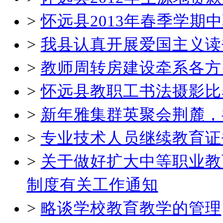
>
怀远县2013年春季学
>
我县认真开展爱国主义读
>
教师周转房建设牵系各方
>
怀远县教职工书法摄影比
>
新年雅集群英聚会荆麓，
>
专业技术人员继续教育证
>
关于做好扩大中等职业教
制度有关工作通知
>
略谈学校教育教学的管理