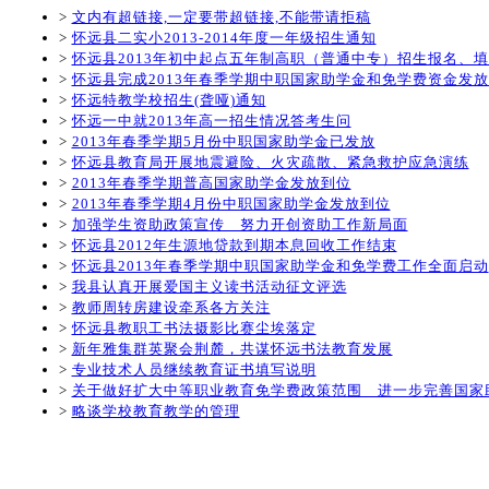
>
文内有超链接,一定要带超链接,不能带请拒稿
>
怀远县二实小2013-2014年度一年级招生通知
>
怀远县2013年初中起点五年制高职（普通中专）招生报名、
>
怀远县完成2013年春季学期中职国家助学金和免学费资金发
>
怀远特教学校招生(聋哑)通知
>
怀远一中就2013年高一招生情况答考生问
>
2013年春季学期5月份中职国家助学金已发放
>
怀远县教育局开展地震避险、火灾疏散、紧急救护应急演练
>
2013年春季学期普高国家助学金发放到位
>
2013年春季学期4月份中职国家助学金发放到位
>
加强学生资助政策宣传 努力开创资助工作新局面
>
怀远县2012年生源地贷款到期本息回收工作结束
>
怀远县2013年春季学期中职国家助学金和免学费工作全面启动
>
我县认真开展爱国主义读书活动征文评选
>
教师周转房建设牵系各方关注
>
怀远县教职工书法摄影比赛尘埃落定
>
新年雅集群英聚会荆麓，共谋怀远书法教育发展
>
专业技术人员继续教育证书填写说明
>
关于做好扩大中等职业教育免学费政策范围 进一步完善国家
>
略谈学校教育教学的管理