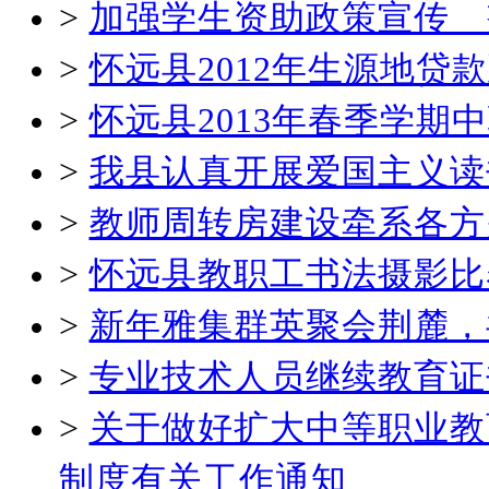
>
加强学生资助政策宣传 
>
怀远县2012年生源地贷
>
怀远县2013年春季学
>
我县认真开展爱国主义读
>
教师周转房建设牵系各方
>
怀远县教职工书法摄影比
>
新年雅集群英聚会荆麓，
>
专业技术人员继续教育证
>
关于做好扩大中等职业教
制度有关工作通知