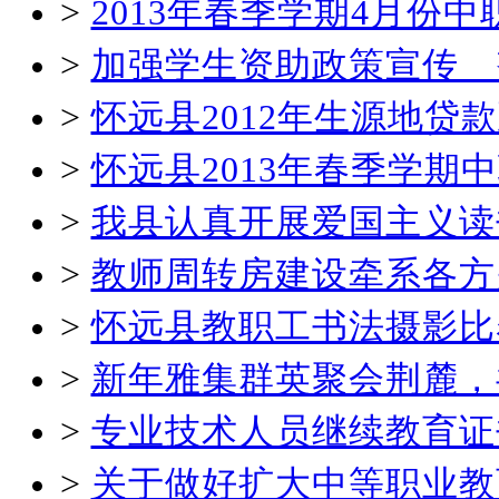
>
2013年春季学期4月份
>
加强学生资助政策宣传 
>
怀远县2012年生源地贷
>
怀远县2013年春季学
>
我县认真开展爱国主义读
>
教师周转房建设牵系各方
>
怀远县教职工书法摄影比
>
新年雅集群英聚会荆麓，
>
专业技术人员继续教育证
>
关于做好扩大中等职业教