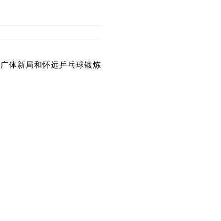
文广体新局和怀远乒乓球锻炼
。