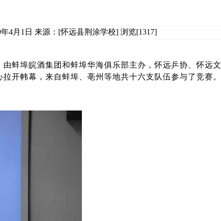
9年4月1日 来源：[怀远县荆涂学校] 浏览[1317]
日，由蚌埠皖酒集团和蚌埠华海俱乐部主办，怀远乒协、怀远
心拉开帏幕，来自蚌埠、亳州等地共十六支队伍参与了竞赛