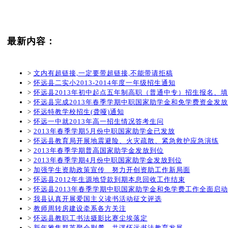
最新内容：
>
文内有超链接,一定要带超链接,不能带请拒稿
>
怀远县二实小2013-2014年度一年级招生通知
>
怀远县2013年初中起点五年制高职（普通中专）招生报名、
>
怀远县完成2013年春季学期中职国家助学金和免学费资金发
>
怀远特教学校招生(聋哑)通知
>
怀远一中就2013年高一招生情况答考生问
>
2013年春季学期5月份中职国家助学金已发放
>
怀远县教育局开展地震避险、火灾疏散、紧急救护应急演练
>
2013年春季学期普高国家助学金发放到位
>
2013年春季学期4月份中职国家助学金发放到位
>
加强学生资助政策宣传 努力开创资助工作新局面
>
怀远县2012年生源地贷款到期本息回收工作结束
>
怀远县2013年春季学期中职国家助学金和免学费工作全面启动
>
我县认真开展爱国主义读书活动征文评选
>
教师周转房建设牵系各方关注
>
怀远县教职工书法摄影比赛尘埃落定
>
新年雅集群英聚会荆麓，共谋怀远书法教育发展