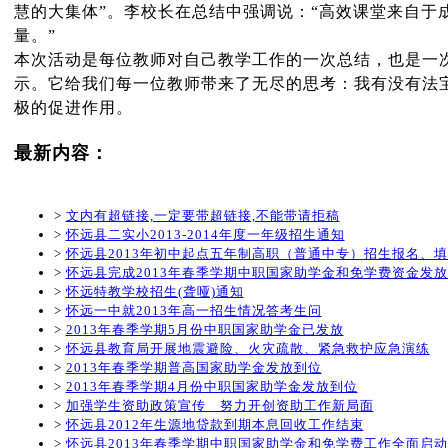
慧的大集体”。李校长在总结中强调说：“高效课堂来自
量。”
本次活动是每位教师对自己教学工作的一次总结，也是一
示。它给我们每一位教师带来了无尽的思考：我有没有法
极的促进作用。
最新内容：
>
文内有超链接,一定要带超链接,不能带请拒稿
>
怀远县二实小2013-2014年度一年级招生通知
>
怀远县2013年初中起点五年制高职（普通中专）招生报名、
>
怀远县完成2013年春季学期中职国家助学金和免学费资金发
>
怀远特教学校招生(聋哑)通知
>
怀远一中就2013年高一招生情况答考生问
>
2013年春季学期5月份中职国家助学金已发放
>
怀远县教育局开展地震避险、火灾疏散、紧急救护应急演练
>
2013年春季学期普高国家助学金发放到位
>
2013年春季学期4月份中职国家助学金发放到位
>
加强学生资助政策宣传 努力开创资助工作新局面
>
怀远县2012年生源地贷款到期本息回收工作结束
>
怀远县2013年春季学期中职国家助学金和免学费工作全面启动