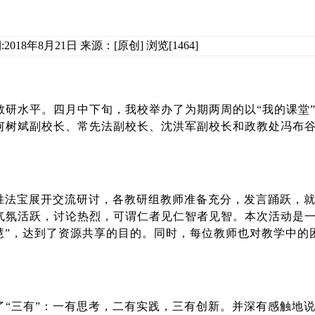
2018年8月21日 来源：[原创] 浏览[1464]
教研水平。四月中下旬，我校举办了为期两周的以“我的课堂
何树斌副校长、常先法副校长、沈洪军副校长和政教处冯布
制胜法宝展开交流研讨，各教研组教师准备充分，发言踊跃，
气氛活跃，讨论热烈，可谓仁者见仁智者见智。本次活动是一
慧”，达到了资源共享的目的。同时，每位教师也对教学中的
“三有”：一有思考，二有实践，三有创新。并深有感触地说