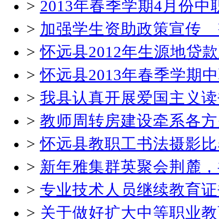
>
2013年春季学期4月份
>
加强学生资助政策宣传 
>
怀远县2012年生源地贷
>
怀远县2013年春季学
>
我县认真开展爱国主义读
>
教师周转房建设牵系各方
>
怀远县教职工书法摄影比
>
新年雅集群英聚会荆麓，
>
专业技术人员继续教育证
>
关于做好扩大中等职业教