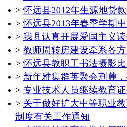
>
怀远县2012年生源地贷
>
怀远县2013年春季学
>
我县认真开展爱国主义读
>
教师周转房建设牵系各方
>
怀远县教职工书法摄影比
>
新年雅集群英聚会荆麓，
>
专业技术人员继续教育证
>
关于做好扩大中等职业教
制度有关工作通知