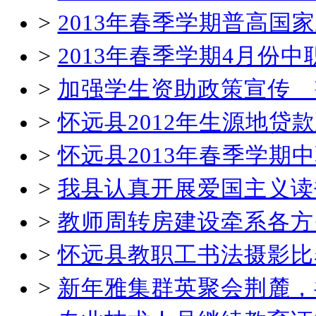
>
2013年春季学期普高国
>
2013年春季学期4月份
>
加强学生资助政策宣传 
>
怀远县2012年生源地贷
>
怀远县2013年春季学
>
我县认真开展爱国主义读
>
教师周转房建设牵系各方
>
怀远县教职工书法摄影比
>
新年雅集群英聚会荆麓，