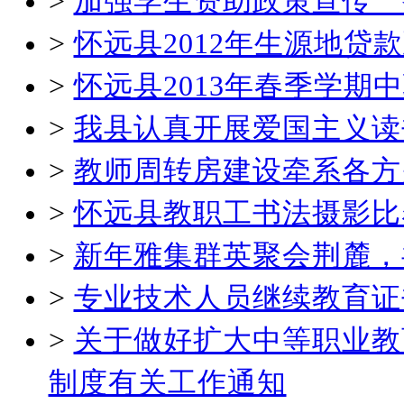
>
加强学生资助政策宣传 
>
怀远县2012年生源地贷
>
怀远县2013年春季学
>
我县认真开展爱国主义读
>
教师周转房建设牵系各方
>
怀远县教职工书法摄影比
>
新年雅集群英聚会荆麓，
>
专业技术人员继续教育证
>
关于做好扩大中等职业教
制度有关工作通知