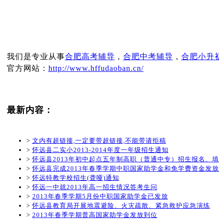
我们是专业从事
合肥高考辅导
，
合肥中考辅导
，
合肥小升
官方网站：
http://www.hffudaoban.cn/
最新内容：
>
文内有超链接,一定要带超链接,不能带请拒稿
>
怀远县二实小2013-2014年度一年级招生通知
>
怀远县2013年初中起点五年制高职（普通中专）招生报名、
>
怀远县完成2013年春季学期中职国家助学金和免学费资金发
>
怀远特教学校招生(聋哑)通知
>
怀远一中就2013年高一招生情况答考生问
>
2013年春季学期5月份中职国家助学金已发放
>
怀远县教育局开展地震避险、火灾疏散、紧急救护应急演练
>
2013年春季学期普高国家助学金发放到位