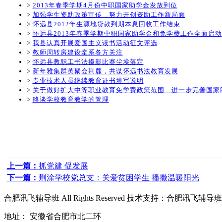
>
2013年春季学期4月份中职国家助学金发放到位
>
加强学生资助政策宣传 努力开创资助工作新局面
>
怀远县2012年生源地贷款到期本息回收工作结束
>
怀远县2013年春季学期中职国家助学金和免学费工作全面启动
>
我县认真开展爱国主义读书活动征文评选
>
教师周转房建设牵系各方关注
>
怀远县教职工书法摄影比赛尘埃落定
>
新年雅集群英聚会荆麓，共谋怀远书法教育发展
>
专业技术人员继续教育证书填写说明
>
关于做好扩大中等职业教育免学费政策范围 进一步完善国家
>
略谈学校教育教学的管理
上一篇：
抓党建 促发展
下一篇：
荆涂学校党总支：关爱贫困学生 播撒温暖阳光
合肥讯飞辅导班
All Rights Reserved 技术支持：
合肥讯飞辅导班
地址： 安徽省合肥市北二环